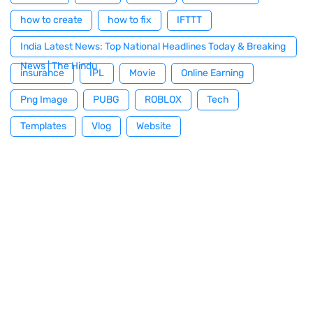
how to create
how to fix
IFTTT
India Latest News: Top National Headlines Today & Breaking
News | The Hindu
insurance
IPL
Movie
Online Earning
Png Image
PUBG
ROBLOX
Tech
Templates
Vlog
Website